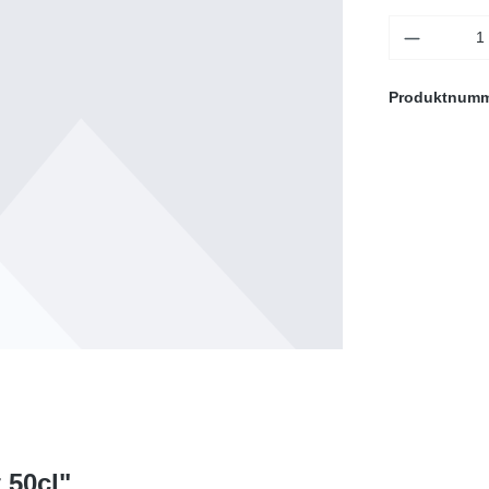
Produktnum
 50cl"